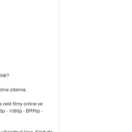
litě?
nline zdarma.
celé filmy online ve 
0p - 1080p - BRRip - 
 víkendová kina. Sledujte 