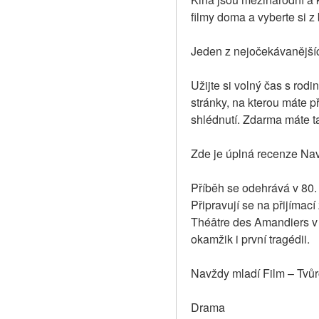
filmy doma a vyberte si 
Jeden z nejočekávanějšíc
Užijte si volný čas s rodi
stránky, na kterou máte př
shlédnutí. Zdarma máte t
Zde je úplná recenze Na
Příběh se odehrává v 80. l
Připravují se na přijímac
Théâtre des Amandiers v N
okamžik i první tragédii.
Navždy mladí Film – Tvůr
Drama