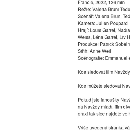
Francie, 2022, 126 min
Režie: Valeria Bruni Ted
Scénář: Valeria Bruni T
Kamera: Julien Poupard
Hrají: Louis Garrel, Nadi
Weiss, Léna Garrel, Liv
Produkce: Patrick Sobel
Střih: Anne Weil
Scénografie: Emmanuell
Kde sledovat film Navždy
Kde můžete sledovat Nav
Pokud jste fanoušky Navžd
na Navždy mladí. film dív
praxi tak sice najdete v
Výše uvedená stránka vám