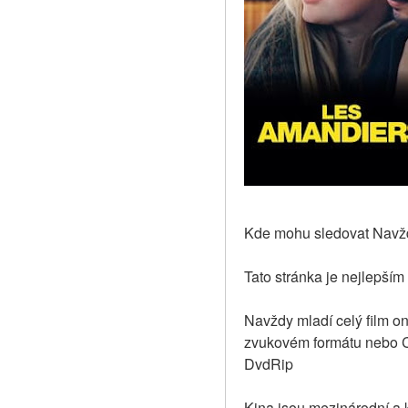
Kde mohu sledovat Navždy
Tato stránka je nejlepším
Navždy mladí celý film on
zvukovém formátu nebo CZ 
DvdRip
Kina jsou mezinárodní a k