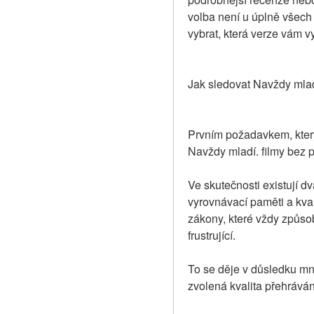
volba není u úplně všech f
vybrat, která verze vám v
Jak sledovat Navždy mladí
Prvním požadavkem, který
Navždy mladí. filmy bez př
Ve skutečnosti existují dv
vyrovnávací paměti a kval
zákony, které vždy způso
frustrující.
To se děje v důsledku mnoh
zvolená kvalita přehráván