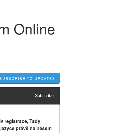
lm Online
SUBSCRIBE TO UPDATES
Subscribe
v registrace, Tady 
s jazyce právě na našem 