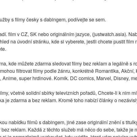
lužby s filmy česky s dabingem, podívejte se sem.
í. film v CZ, SK nebo originálním jazyce, (justwatch.asia). Nab
led na úvodní stránku, kde si vyberete, jestli chcete pustit film n
te.
orma, kde můžete zdarma sledovat filmy bez reklam a legálně s r
mohou filtrovat filmy podle žánru, konkrétně Romantika, Akční,
Anime, super hrdinové. Komik. DC comics, Marvel, Disney, mez
lmy, včetně solidní sbírky televizních pořadů, Chcete-li k nim mít
ránka je zdarma a bez reklam. Kromě toho nabízí články o nezávis
kou nabídku filmů s dabingem, jiné zase originální znění s titulk
 bez reklam. Každá z těchto služeb má něco do sebe, takže je nej
 si je samozřejmě vyzkoušet, kdy uvidíte, která vám nejvíce vy