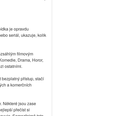
ídka je opravdu 
ebo seriál, ukazuje, kolik 
ozsáhlým filmovým 
 Komedie, Drama, Horor, 
i ostatními.
 bezplatný přístup, stačí 
lých a komerčních 
y. Některé jsou zase 
lepší přečíst si 
hovuje. Samozřejmě tato 