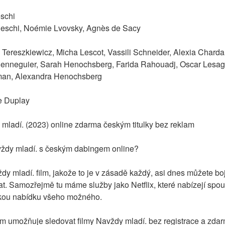
eschi
edeschi, Noémie Lvovsky, Agnès de Sacy
a Tereszkiewicz, Micha Lescot, Vassili Schneider, Alexia Chardar
 Henneguier, Sarah Henochsberg, Farida Rahouadj, Oscar Lesa
man, Alexandra Henochsberg
e Duplay
 mladí. (2023) online zdarma českým titulky bez reklam
ždy mladí. s českým dabingem online?
y mladí. film, jakože to je v zásadě každý, asi dnes můžete bojo
at. Samozřejmě tu máme služby jako Netflix, které nabízejí spoust
elkou nabídku všeho možného.
 umožňuje sledovat filmy Navždy mladí. bez registrace a zdarma.