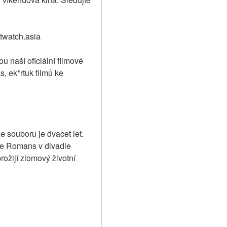
stwatch.asia
u naší oficiální filmové 
, ek*rtuk filmů ke 
e souboru je dvacet let. 
rre Romans v divadle 
ožijí zlomový životní 