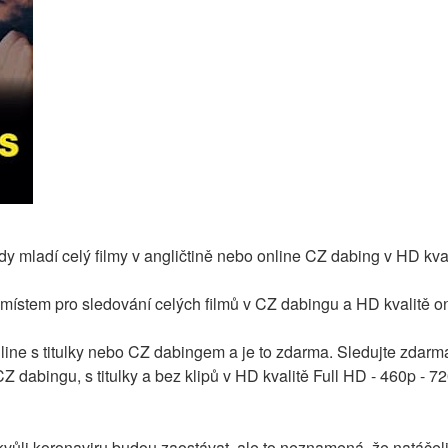
 mladí celý filmy v angličtině nebo online CZ dabing v HD kva
 místem pro sledování celých filmů v CZ dabingu a HD kvalitě o
line s titulky nebo CZ dabingem a je to zdarma. Sledujte zdarma 
dabingu, s titulky a bez klipů v HD kvalitě Full HD - 460p - 72
vůli koronaviru budou zaostávat, ale to neznamená, že natáčeli