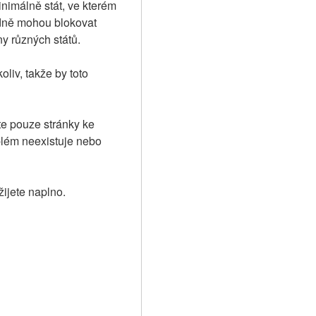
imálně stát, ve kterém 
dně mohou blokovat 
y různých států.
iv, takže by toto 
e pouze stránky ke 
blém neexistuje nebo 
žijete naplno.