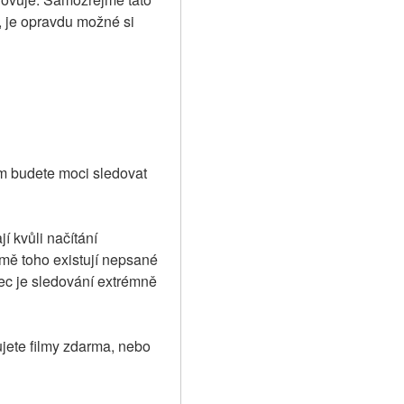
, je opravdu možné si 
m budete moci sledovat 
 kvůli načítání 
mě toho existují nepsané 
ec je sledování extrémně 
ujete filmy zdarma, nebo 