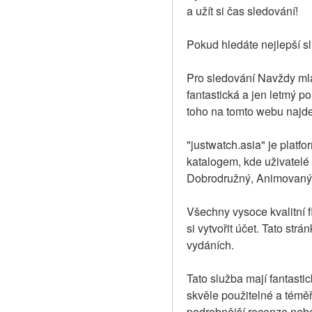
a užít si čas sledování!
Pokud hledáte nejlepší s
Pro sledování Navždy mlad
fantastická a jen letmý poh
toho na tomto webu najde
"justwatch.asia" je platf
katalogem, kde uživatelé 
Dobrodružný, Animovaný, 
Všechny vysoce kvalitní fi
si vytvořit účet. Tato st
vydáních.
Tato služba mají fantastic
skvěle použitelné a téměř
podrobnější recenze nebo