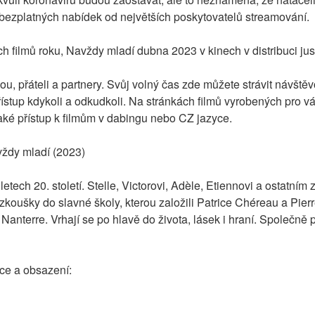
z bezplatných nabídek od největších poskytovatelů streamování.
h filmů roku, Navždy mladí dubna 2023 v kinech v distribuci ju
nou, přáteli a partnery. Svůj volný čas zde můžete strávit návštěvo
ístup kdykoli a odkudkoli. Na stránkách filmů vyrobených pro vás
aké přístup k filmům v dabingu nebo CZ jazyce.
vždy mladí (2023)
etech 20. století. Stelle, Victorovi, Adèle, Etiennovi a ostatním z
í zkoušky do slavné školy, kterou založili Patrice Chéreau a Pie
anterre. Vrhají se po hlavě do života, lásek i hraní. Společně pr
ce a obsazení: