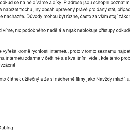
 odkud se na ně díváme a díky IP adrese jsou schopni poznat min
a nabízet trochu jiný obsah upravený právě pro daný stát, přípa
se nacházíte. Důvody mohou být různé, často za vším stojí zákon
d víme, nic podobného nedělá a nijak neblokuje přístupy odkudkol
 vyřešit kromě rychlosti internetu, proto v tomto seznamu najdet
a internetu zdarma v češtině a s kvalitními videi, kde tento pro
i vzácné.
nto článek užitečný a že si nádherné filmy jako Navždy mladí. u
Dabing