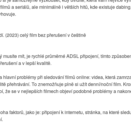
ilmů a seriálů, ale minimálně i větších hitů, kde existuje dabing
yhovuje.
. (2023) celý film bez přerušení v češtině
 musíte mít, je rychlé průměrné ADSL připojení, tímto způsobe
erušení a v lepší kvalitě.
a hlavní problémy při sledování filmů online: videa, která zamrzají
itě přehrávání. To znemožňuje plně si užít denní/noční film. Kro
bí, že se v nejlepších filmech objeví podobné problémy a nakon
a faktorů, jako je: připojení k internetu, stránka, na které sled
í.