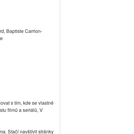
d, Baptiste Carrion-
ge
vat s tím, kde se vlastně 
u filmů a seriálů, V 
 Stačí navštívit stránky 